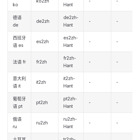
ko2zh
-
-
ko
Hant
德语
de2zh-
de2zh
-
-
de
Hant
西班牙
es2zh-
es2zh
-
-
语 es
Hant
fr2zh-
法语 fr
fr2zh
-
-
Hant
意大利
it2zh-
it2zh
-
-
语 it
Hant
葡萄牙
pt2zh-
pt2zh
-
-
语 pt
Hant
俄语
ru2zh-
ru2zh
-
-
ru
Hant
土耳其
tr2zh-