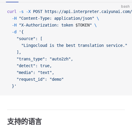
bash
curl
 -s
 -X
 POST
 https://api.interpreter.caiyunai.com/
  -H
 "Content-Type: application/json"
 \
  -H
 "X-Authorization: token 
$TOKEN
"
 \
  -d
 '{
    "source": [
      "Lingocloud is the best translation service."
    ],
    "trans_type": "auto2zh",
    "detect": true,
    "media": "text",
    "request_id": "demo"
  }'
支持的语言