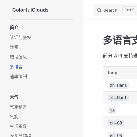
ColorfulClouds
Search
K
Skip to content
Sidebar Navigation
简介
多语言
认证与鉴权
计费
部分 API 支持
错误信息
多语言
lang
速率限制
zh-Hans
天气
zh-Hant
气象预警
ja
气旋
en-GB
生活指数
en-US
次季节预报