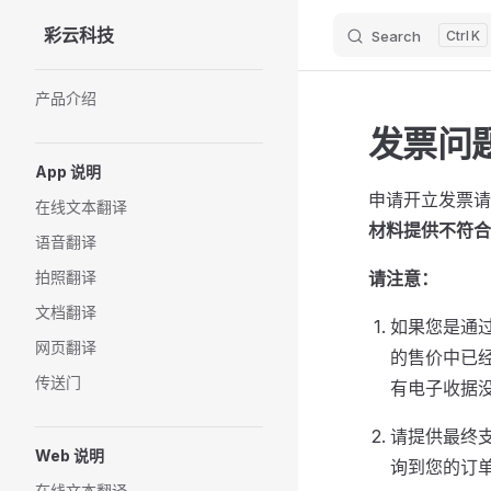
彩云科技
Search
K
Skip to content
Sidebar Navigation
产品介绍
发票问
App 说明
申请开立发票
在线文本翻译
材料提供不符合
语音翻译
拍照翻译
请注意：
文档翻译
如果您是通过
网页翻译
的售价中已经
传送门
有电子收据
请提供最终
Web 说明
询到您的订
在线文本翻译