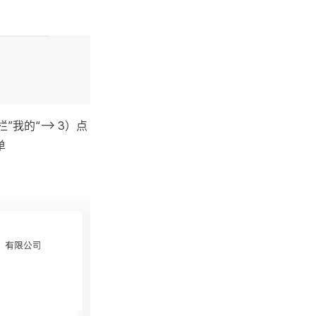
我的“——> 3）点
单