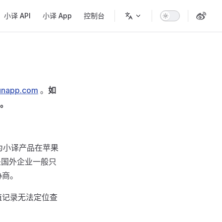
小译 API
小译 App
控制台
unapp.com
。
如
。
因为小译产品在苹果
是国外企业一般只
协商。
值记录无法定位查