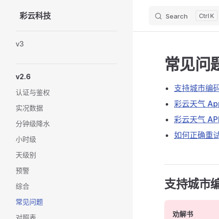
彩云科技
Search
K
Skip to content
Sidebar Navigation
v3
常见问
v2.6
支持城市编码调
认证与鉴权
彩云天气 A
实况数据
彩云天气 A
分钟级降水
如何正确重
小时级
天级别
预警
支持城市编
综合
常见问题
劝解书
对照表