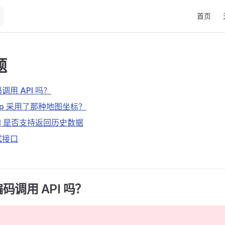
Main Nav
首页
题
用 API 吗？
pp 采用了那种地图坐标？
PI 是否支持返回历史数据
试接口
码调用 API 吗？