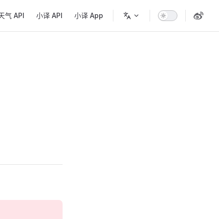
igation
天气 API
小译 API
小译 App