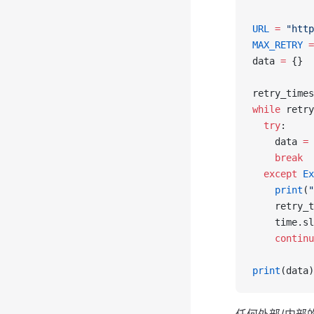
URL
 =
 "http
MAX_RETRY
 =
data 
=
 {}
retry_times
while
 retry
  try
:
    data 
=
 
    break
  except
 Ex
    print
(
"
    retry_t
    time.sl
    continu
print
(data)