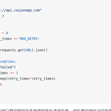
://api.caiyunapp.com"
 3
 
=
 0
_times 
<=
 MAX_RETRY
:
requests.get(
URL
).json()
ception
:
failed"
)
imes 
+=
 1
eep(retry_times
*
retry_times)
e