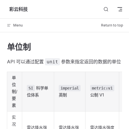
Skip to content
彩云科技
Menu
Return to top
单位制
API 可以通过配置
参数来指定返回的数据的单位
unit
单
位
科学单
SI
imperial
metric:v1
m
制/
位体系
英制
公制 V1
公
要
素
实
况
雷达降水强
雷达降水强
雷达降水强度
毫