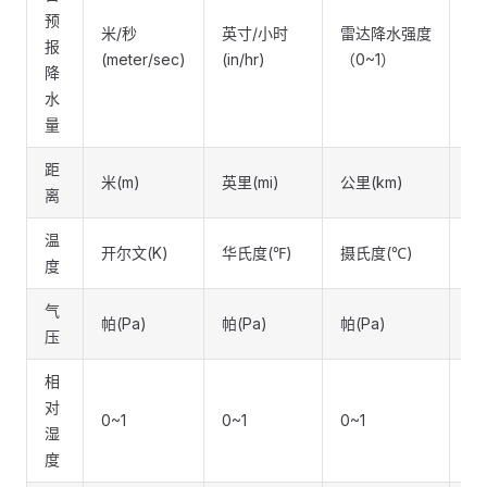
预
米/秒
英寸/小时
雷达降水强度
毫
报
(meter/sec)
(in/hr)
（0~1）
(m
降
水
量
距
米(m)
英里(mi)
公里(km)
公
离
温
开尔文(K)
华氏度(℉)
摄氏度(℃)
摄
度
气
帕(Pa)
帕(Pa)
帕(Pa)
帕(
压
相
对
0~1
0~1
0~1
0~
湿
度