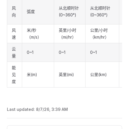
风
从北顺时针
从北顺时针
从
弧度
向
(0~360°)
(0~360°)
(0
风
米/秒
英里/小时
公里/小时
公
速
（m/s）
（mi/hr）
（km/hr）
（
云
0~1
0~1
0~1
0~
量
能
见
米(m)
英里(mi)
公里(km)
公
度
Last updated:
8/7/26, 3:39 AM
Pager