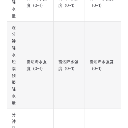
降
度（0~1）
度（0~1）
（0~1）
(m
水
量
逐
分
钟
降
水
短
雷达降水强
雷达降水强
雷达降水强度
毫
临
度（0~1）
度（0~1）
（0~1）
(m
预
报
降
水
量
分
钟