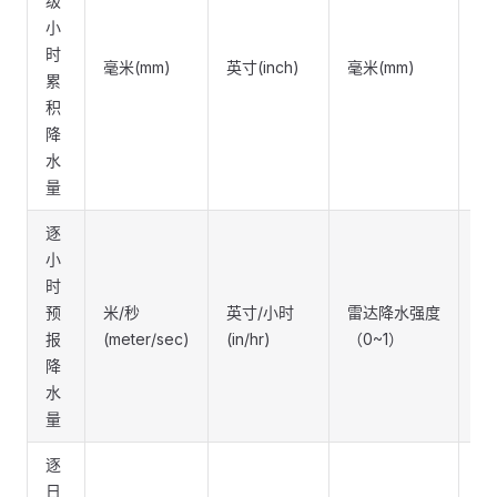
级
小
时
毫米(mm)
英寸(inch)
毫米(mm)
毫
累
积
降
水
量
逐
小
时
预
米/秒
英寸/小时
雷达降水强度
毫
报
(meter/sec)
(in/hr)
（0~1）
(m
降
水
量
逐
日