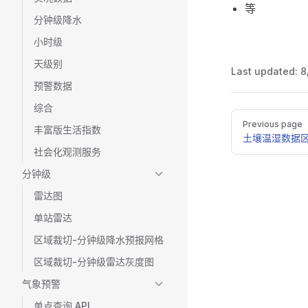
等
分钟级降水
小时级
天级别
Last updated:
8
预警数据
综合
Pager
Previous page
丰富版生活指数
土壤温湿数据
社会化观测服务
分钟级
雷达图
单站雷达
区域裁切-分钟级降水预报网格
区域裁切-分钟级雷达灰度图
气象预警
单点查询 API