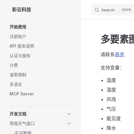
彩云科技
Search
K
Skip to content
Sidebar Navigation
开始使用
多要素
注册账户
API 版本说明
请联系
商务
认证与鉴权
计费
支持变量：
速率限制
温度
多语言
湿度
MCP Server
风场
气压
开发文档
能见度
常规天气接口
降水
实况数据