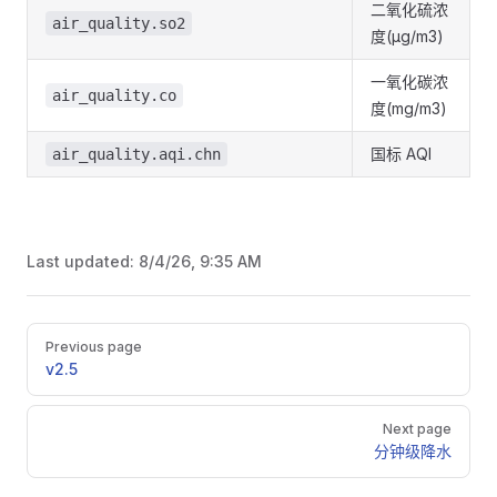
二氧化硫浓
air_quality.so2
度(μg/m3)
一氧化碳浓
air_quality.co
度(mg/m3)
国标 AQI
air_quality.aqi.chn
Last updated:
8/4/26, 9:35 AM
Pager
Previous page
v2.5
Next page
分钟级降水