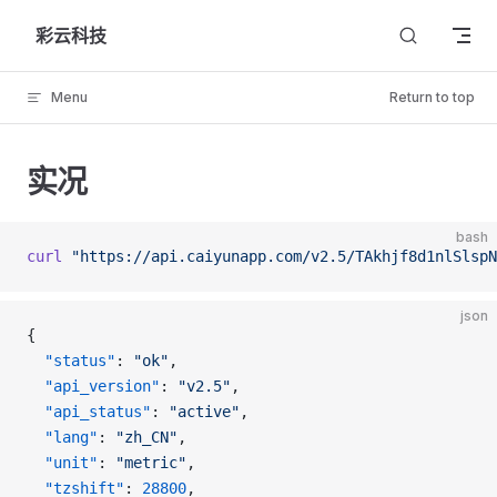
Skip to content
彩云科技
Menu
Return to top
实况
bash
curl
 "https://api.caiyunapp.com/v2.5/TAkhjf8d1nlSlspN
json
{
  "status"
: 
"ok"
,
  "api_version"
: 
"v2.5"
,
  "api_status"
: 
"active"
,
  "lang"
: 
"zh_CN"
,
  "unit"
: 
"metric"
,
  "tzshift"
: 
28800
,