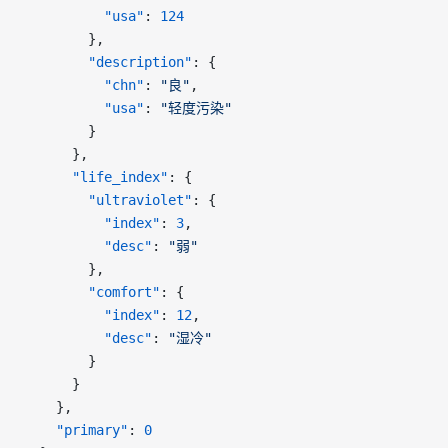
          "usa"
: 
124
        },
        "description"
: {
          "chn"
: 
"良"
,
          "usa"
: 
"轻度污染"
        }
      },
      "life_index"
: {
        "ultraviolet"
: {
          "index"
: 
3
,
          "desc"
: 
"弱"
        },
        "comfort"
: {
          "index"
: 
12
,
          "desc"
: 
"湿冷"
        }
      }
    },
    "primary"
: 
0