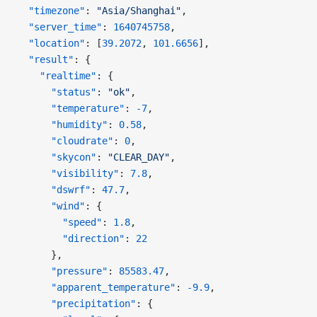
  "timezone"
: 
"Asia/Shanghai"
,
  "server_time"
: 
1640745758
,
  "location"
: [
39.2072
, 
101.6656
],
  "result"
: {
    "realtime"
: {
      "status"
: 
"ok"
,
      "temperature"
: 
-7
,
      "humidity"
: 
0.58
,
      "cloudrate"
: 
0
,
      "skycon"
: 
"CLEAR_DAY"
,
      "visibility"
: 
7.8
,
      "dswrf"
: 
47.7
,
      "wind"
: {
        "speed"
: 
1.8
,
        "direction"
: 
22
      },
      "pressure"
: 
85583.47
,
      "apparent_temperature"
: 
-9.9
,
      "precipitation"
: {