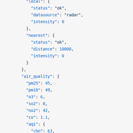
        "local"
: {
          "status"
: 
"ok"
,
          "datasource"
: 
"radar"
,
          "intensity"
: 
0
        },
        "nearest"
: {
          "status"
: 
"ok"
,
          "distance"
: 
10000
,
          "intensity"
: 
0
        }
      },
      "air_quality"
: {
        "pm25"
: 
45
,
        "pm10"
: 
49
,
        "o3"
: 
6
,
        "so2"
: 
8
,
        "no2"
: 
42
,
        "co"
: 
1.1
,
        "aqi"
: {
          "chn"
: 
63
,