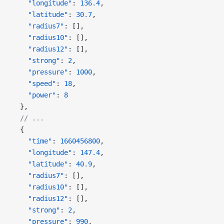
       "longitude"
: 
136.4
,
       "latitude"
: 
30.7
,
       "radius7"
: [],
       "radius10"
: [],
       "radius12"
: [],
       "strong"
: 
2
,
       "pressure"
: 
1000
,
       "speed"
: 
18
,
       "power"
: 
8
     },
     // ...
     {
       "time"
: 
1660456800
,
       "longitude"
: 
147.4
,
       "latitude"
: 
40.9
,
       "radius7"
: [],
       "radius10"
: [],
       "radius12"
: [],
       "strong"
: 
2
,
       "pressure"
: 
990
,