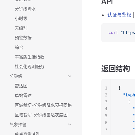
API
分钟级降水
认证与鉴权
小时级
天级别
curl
 "https
预警数据
综合
丰富版生活指数
社会化观测服务
返回结构
分钟级
雷达图
1
{
2
  "typh
单站雷达
3
    {
区域裁切-分钟级降水预报网格
4
      "
区域裁切-分钟级雷达灰度图
5
      "
6
      "
气象预警
7
      "
单点查询 API