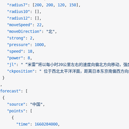
   "radius7"
: [
200
, 
200
, 
120
, 
150
],
   "radius10"
: [],
   "radius12"
: [],
   "moveSpeed"
: 
22
,
   "moveDirection"
: 
"北"
,
   "strong"
: 
2
,
   "pressure"
: 
1000
,
   "speed"
: 
18
,
   "power"
: 
8
,
   "jl"
: 
" “米雷”将以每小时20公里左右的速度向偏北方向移动，强度
   "ckposition"
: 
" 位于西北太平洋洋面，距离日本东京南偏西方向约
 }
,
forecast"
: [
 {
   "source"
: 
"中国"
,
   "points"
: [
     {
       "time"
: 
1660284000
,