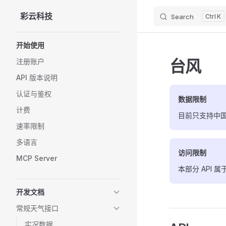
彩云科技
Search
K
Skip to content
Sidebar Navigation
开始使用
台风
注册账户
API 版本说明
认证与鉴权
数据限制
计费
目前只支持中
速率限制
多语言
访问限制
MCP Server
本部分 API
开发文档
常规天气接口
实况数据