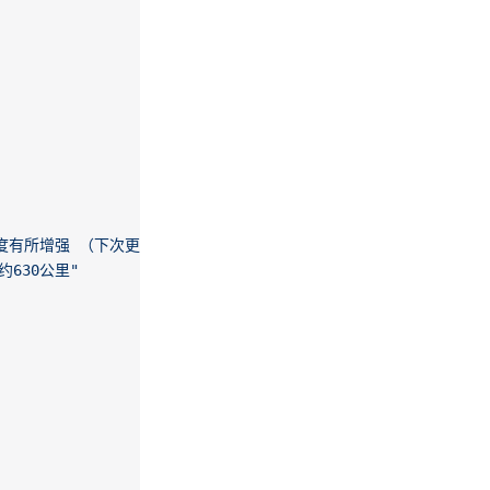
有所增强 （下次更新时间为12日17时30分）"
,
630公里"