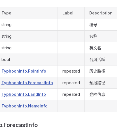
Type
Label
Description
string
编号
string
名称
string
英文名
bool
台风活跃
TyphoonInfo.PointInfo
repeated
历史路径
TyphoonInfo.ForecastInfo
repeated
预报路径
TyphoonInfo.LandInfo
repeated
登陆信息
TyphoonInfo.NameInfo
o.ForecastInfo