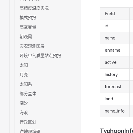
高精度温度实况
Field
模式预报
id
高空变量
朝晚霞
name
实况观测图层
enname
环境空气质量站点预报
active
太阳
月亮
history
太阳系
forecast
部分星体
land
潮汐
name_info
海浪
行政区划
TyphoonInf
逆地理编码