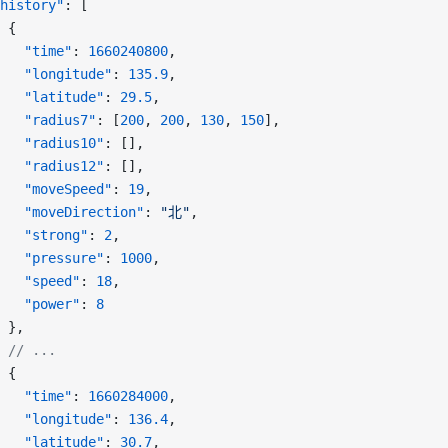
history"
: [
 {
   "time"
: 
1660240800
,
   "longitude"
: 
135.9
,
   "latitude"
: 
29.5
,
   "radius7"
: [
200
, 
200
, 
130
, 
150
],
   "radius10"
: [],
   "radius12"
: [],
   "moveSpeed"
: 
19
,
   "moveDirection"
: 
"北"
,
   "strong"
: 
2
,
   "pressure"
: 
1000
,
   "speed"
: 
18
,
   "power"
: 
8
 },
 // ...
 {
   "time"
: 
1660284000
,
   "longitude"
: 
136.4
,
   "latitude"
: 
30.7
,