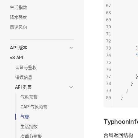
67
       
生活指数
68
       
降水强度
69
       
风速风向
70
       
71
       
72
       
API 版本
73
      ]
74
      "
v3 API
75
       
认证与鉴权
76
       
77
      }
错误信息
78
    }
API 列表
79
  ]
气象预警
80
}
CAP 气象预警
气旋
TyphoonInf
生活指数
台风返回结构
次季节预报