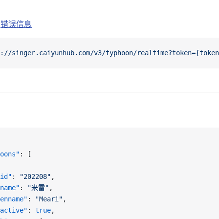
|
错误信息
://singer.caiyunhub.com/v3/typhoon/realtime?token={token
oons"
: [
id"
: 
"202208"
,
name"
: 
"米雷"
,
enname"
: 
"Meari"
,
active"
: 
true
,