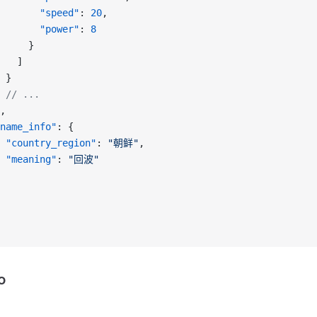
       "speed"
: 
20
,
       "power"
: 
8
     }
   ]
 }
 // ...
,
name_info"
: {
 "country_region"
: 
"朝鲜"
,
 "meaning"
: 
"回波"
o