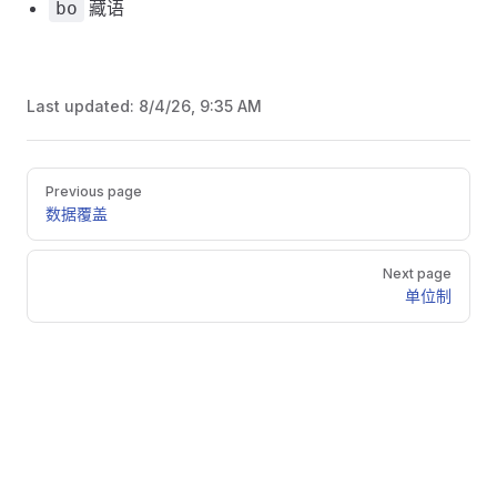
藏语
bo
Last updated:
8/4/26, 9:35 AM
Pager
Previous page
数据覆盖
Next page
单位制