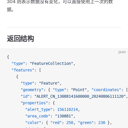
304 则表示数据没有变化，可以直接使用上一次的数
据。
返回结构
json
{
  "type"
: 
"FeatureCollection"
,
  "features"
: [
    {
      "type"
: 
"Feature"
,
      "geometry"
: { 
"type"
: 
"Point"
, 
"coordinates"
: [
      "id"
: 
"ALERT_CN_13088141600000_20240806111120"
,
      "properties"
: {
        "alert_type"
: 
156110214
,
        "area_code"
: 
"130881"
,
        "color"
: { 
"red"
: 
250
, 
"green"
: 
230
 },