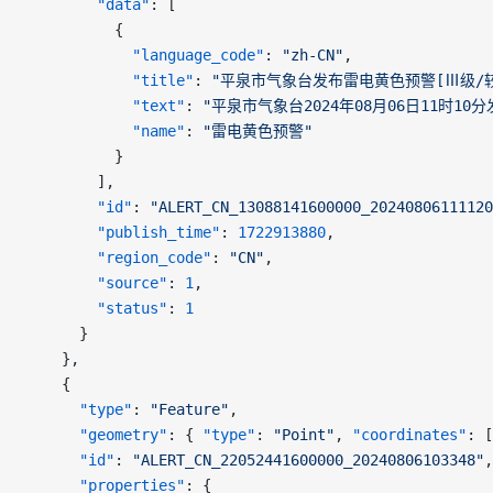
        "data"
: [
          {
            "language_code"
: 
"zh-CN"
,
            "title"
: 
"平泉市气象台发布雷电黄色预警[Ⅲ级/较
            "text"
: 
"平泉市气象台2024年08月06日11
            "name"
: 
"雷电黄色预警"
          }
        ],
        "id"
: 
"ALERT_CN_13088141600000_20240806111120
        "publish_time"
: 
1722913880
,
        "region_code"
: 
"CN"
,
        "source"
: 
1
,
        "status"
: 
1
      }
    },
    {
      "type"
: 
"Feature"
,
      "geometry"
: { 
"type"
: 
"Point"
, 
"coordinates"
: [
      "id"
: 
"ALERT_CN_22052441600000_20240806103348"
,
      "properties"
: {