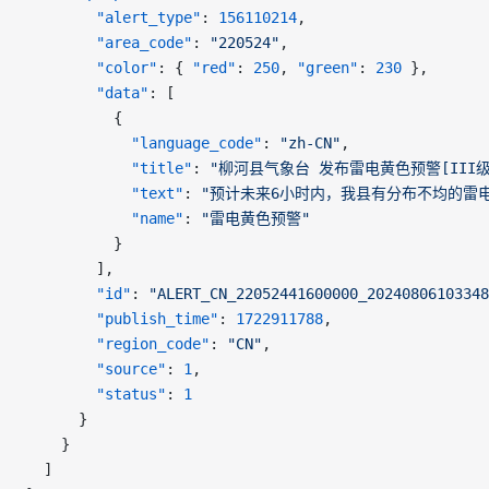
        "alert_type"
: 
156110214
,
        "area_code"
: 
"220524"
,
        "color"
: { 
"red"
: 
250
, 
"green"
: 
230
 },
        "data"
: [
          {
            "language_code"
: 
"zh-CN"
,
            "title"
: 
"柳河县气象台 发布雷电黄色预警[III级
            "text"
: 
"预计未来6小时内，我县有分布不均的雷
            "name"
: 
"雷电黄色预警"
          }
        ],
        "id"
: 
"ALERT_CN_22052441600000_20240806103348
        "publish_time"
: 
1722911788
,
        "region_code"
: 
"CN"
,
        "source"
: 
1
,
        "status"
: 
1
      }
    }
  ]